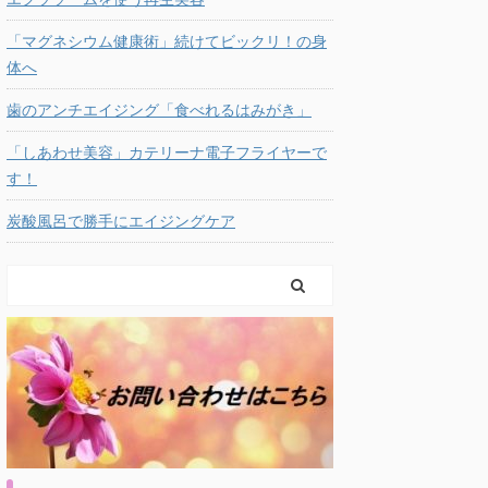
「マグネシウム健康術」続けてビックリ！の身
体へ
歯のアンチエイジング「食べれるはみがき」
「しあわせ美容」カテリーナ電子フライヤーで
す！
炭酸風呂で勝手にエイジングケア