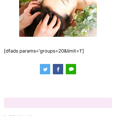
[dfads params='groups=20&limit=1']