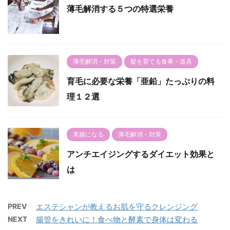
薄毛解消する５つの特選栄養
薄毛解消・対策
髪を育てる食事・道具
育毛に必要な栄養「亜鉛」たっぷりの料
理１２選
美腸になる
薄毛解消・対策
アンチエイジングするダイエット効果と
は
PREV
エステシャンが教えるお肌を守るクレンジング
NEXT
腸管をきれいに！食べ物と酵素で身体は変わる